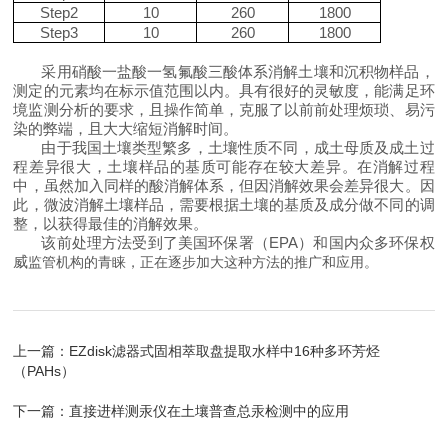
Step2
10
260
1800
Step3
1
0
260
1800
采用硝酸一盐酸一氢氟酸三酸体系消解土壤和沉积物样品，
测定的元素均在标示值范围以内。具有很好的灵敏度，能满足环
境监测分析的要求，且操作简单，克服了以前前处理烦琐、易污
染的弊端，且大大缩短消解时间。
由于我国土壤类型繁多，土壤性质不同，成土母质及成土过
程差异很大，土壤样品的基质可能存在较大差异。在消解过程
中，虽然加入同样的酸消解体系，但因消解效果会差异很大。因
此，微波消解土壤样品，需要根据土壤的基质及成分做不同的调
整，以获得最佳的消解效果。
该前处理方法受到了美国环保署（EPA）和国内众多环保权
威
监管机构的青睐，正在逐步加大这种方法的推广和应用。
上一篇：
EZdisk滤器式固相萃取盘提取水样中16种多环芳烃
（PAHs）
下一篇：
直接进样测汞仪在土壤普查总汞检测中的应用