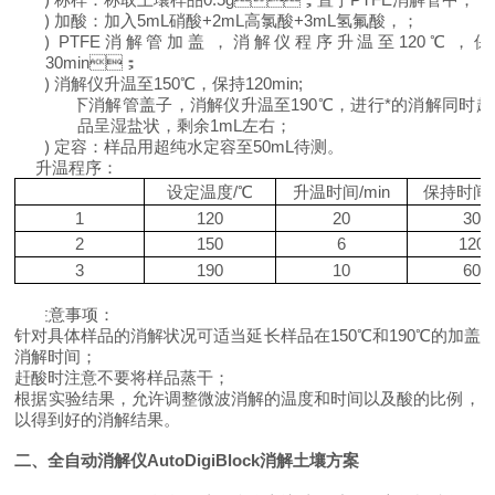
2)
加酸：加入5mL硝酸+2mL高氯酸+3mL氢氟酸，；
3)
PTFE消解管加盖，消解仪程序升温至120℃，
30min；
4)
消解仪升温至150℃，保持120min;
5)
取下消解管盖子，消解仪升温至190℃，进行*的消解同时
品呈湿盐状，剩余1mL左右；
6)
定容：样品用超纯水定容至50mL待测。
升温程序：
设定温度/℃
升温时间/min
保持时间/
1
120
20
30
2
150
6
120
3
190
10
60
6.
注意事项：
针对具体样品的消解状况可适当延长样品在150℃和190℃的加盖
消解时间；
赶酸时注意不要将样品蒸干；
根据实验结果，允许调整微波消解的温度和时间以及酸的比例，
以得到好的消解结果。
二、
全自动消解仪AutoDigiBlock消解土壤方案