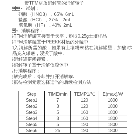
带TFM材质消解管的消解转子
4、
试剂：
硝酸
（HNO3），65% 6mL
盐酸（HCl），37% 2mL
氢氟酸（HF），40% 2mL
5、
消解
程序
：
1)
将TFM消解罐直接置于天平，称取
0
.25
g土
壤样品
2)
将TFM消解罐置于PEEKK材质的外罐中
3)
加入消解所需的酸，如果有土壤粉末粘在消解罐壁，加酸时
品充入罐底，浸没于酸中.
4)
将消解罐密闭锁紧，
5)
将消解转子置于消解仪腔体中
6)
运行消解程序；
7)
消解完成后，冷却并打开消解罐.
8)
根据待检测元素选择适当的后续检测方法
Step
TIME/
min
TEMP1/℃
E(max)/
W
Step1
7
120
1800
Step2
3
120
1800
Step3
5
160
1800
Step4
3
160
1800
Step5
5
190
1800
Step6
25
190
1800