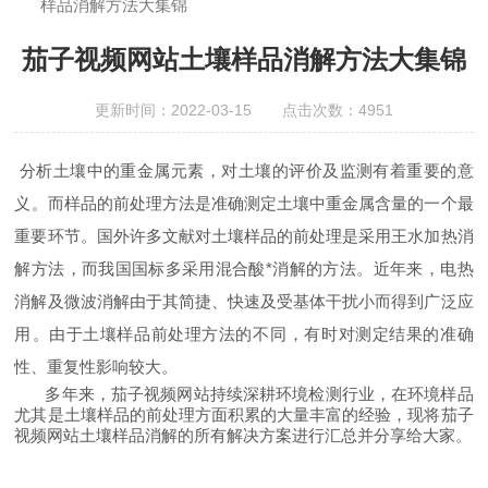
样品消解方法大集锦
柜;AAICPICP-MSUV-VISHPLC耗材和配件
茄子视频网站土壤样品消解方法大集锦
更新时间：2022-03-15 点击次数：4951
分析土壤中的重金属元素，对土壤的评价及监测有着重要的意
义。而样品的前处理方法是准确测定土壤中重金属含量的一个最
重要环节。国外许多文献对土壤样品的前处理是采用王水加热消
解方法，而我国国标多采用混合酸*消解的方法。近年来，电热
消解及微波消解由于其简捷、快速及受基体干扰小而得到广泛应
用。由于土壤样品前处理方法的不同，有时对测定结果的准确
性、重复性影响较大。
多年来，茄子视频网站持续深耕环境检测行业，在环境样品
尤其是土壤样品的前处理方面积累的大量丰富的经验，现将茄子
视频网站土壤样品消解的所有解决方案进行汇总并分享给大家。