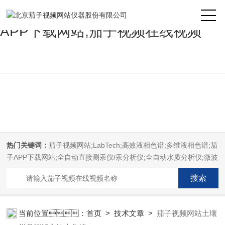
茄子视频网站,茄子免费视频,茄子
APP下载网站,茄子视频在线视频
热门关键词：
茄子视频网站;LabTech;高效液相色谱;多维液相色谱;茄
子APP下载网站;全自动直接测汞仪/汞分析仪;全自动水质分析仪;微波
消解萃取系统;微波合成系统;微波灰化磺化系统;全自动固相萃取系
统;Dryvap全自动溶剂蒸发系统;激光固体烧蚀进样系统;循环水冷却
器;电热消解仪;微控数显电热板;光波加热仪;磁力搅拌器;分析仪器;茄
子免费视频设备;样品前处理仪器;茄子免费视频信息管理系统
当前位置：
首页
>
技术文章
>
茄子视频网站土壤
（LIMS;超净茄子免费视频设计与工程;通风柜;化学安全