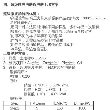
四、
超级微波消解仪消解土壤方案
超级微波消解
的
优势：
Ø
超高温度和超高压力带来很强
的样品消解能力（300℃、200bar）
消解时间更短。
Ø
使用同一种方法同时消解不同的样品，多种样品一次消解
Ø
加酸量
少
，降低本底值，无需赶酸，消解后直接定容
Ø
可使用不同的样品量和不同的酸量
Ø
操作简单，无需组装/拆卸的样品罐
Ø
使用任意容器消解样品，极低的使用成本
Ø
水冷降温，降温速度更快
土壤消解方法：
1、样品：土壤标物GSS-5
2、检测项目：As、Zn、Pb、Cd
3、设备：超级微波消解
、
TFM材质的消解罐
4、
消解程序：
1)
称样量：0
.2
G
2)
试剂：
硝酸
（HNO3），65%
2
mL
盐酸（HCl），37%
1
mL
氢氟酸（HF），40%
2
mL
3)
消解程序：
Step
TIME/
min
TEMP/℃
E(max)/
W
Step1
5
150
1800