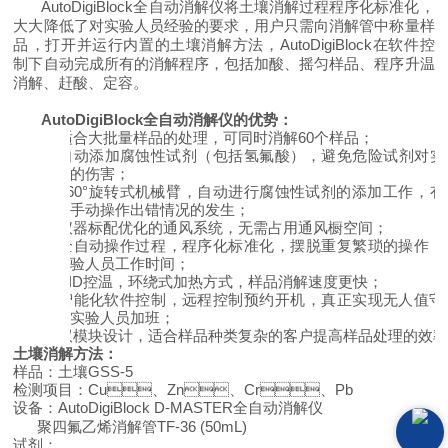
AutoDigiBlock全自动消解仪将土壤消解过程程序化标准化，
大大降低了对实验人员经验的要求，用户只需向消解管中称量样
品，打开并运行内置的土壤消解方法，AutoDigiBlock在软件控
制下自动完成所有的消解程序，包括加酸、摇匀样品、程序升温
消解、赶酸、定容。
AutoDigiBlock全自动消解仪的优势：
Ø
适合大批量样品的处理，可同时消解60个样品；
Ø
自动添加腐蚀性试剂（包括氢氟酸），避免危险试剂对
的伤害；
Ø
360°旋转式机械臂，自动进行腐蚀性试剂的添加工作，
有
手动操作出错情况的发生；
Ø
仪器标配
优化的
通风系统，无需占用通风橱空间；
Ø
全自动操作过程，程序化标准化，
摆脱重复繁琐的操作
验人员工作时间；
Ø
P
ID
控温，
环绕式加热
方式
，
样品
消解速度更快；
Ø
智能化
软件控制，
远程控制预约开机，
真正实现无人值守
实验人员加班
；
Ø
双模块设计，适合样品种类复杂的客户
提高样品处理的
效率
土壤消解方法：
样品：土壤
G
SS-5
检测项目：Cu、Zn、Cr、Pb
设备：AutoDigiBlock D-MASTER全自动消解仪
聚四氟乙烯消解管TF-
36
(50mL)
试剂：