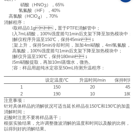
硝酸（
HNO
），
65%
3
氢氟酸（HF），
40%
高氯酸（HClO
），
70%
4
消解程序：
1)
称取样品0.1g，置于PTFE消解管中；
2)
加入7mL硝酸，100%强度摇匀1min后支架下降至加热模块中；
3)
消解仪程序升温至150℃，保持45min；
4)
支架上升，保持5min冷却时间，加加4ml硝酸，4ml氢氟酸，2
高氯酸，100%强度摇匀1min后支架下降至加热模块中；
5)
消解仪升温至190℃，保持180min；
6)
加5ml硝酸提取，再加10ml蒸馏水，微热。
7)
定容：样品用超纯水定容至50mL待测
升温程序：
设定温度/℃
升温时间/min
保持时间/
1
150
20
45
2
190
10
18
0
注意事项：
针对具体样品的消解状况可适当延长样品在150℃和190℃的加盖
消解时间；
赶酸时注意不要将样品蒸干；
根据实验结果，允许调整微波消解的温度和时间以及酸的比例，
以得到好的消解结果。