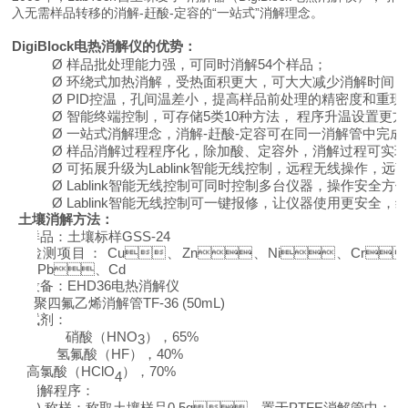
入无需样品转移的消解-赶酸-定容的“一站式”消解理念。
DigiBlock电热消解仪的优势：
Ø
样品批处理能力强，可同时消解54个样品；
Ø
环绕式加热消解，
受热面积更大，可
大大减少消解时间
Ø
P
ID
控温，
孔间温差小，提高样品前处理的精密度和重现
Ø
智能终端控制，可存储5类10种方法， 程序升温设置
更方
Ø
一站式消解理念，消解-赶酸-定容可在同一消解管中完成
Ø
样品消解过程程序化，除加酸、定容外，消解过程可
Ø
可拓展升级为
Lablink智能无线控制
，
远程无线操作，远
Ø
Lablink智能无线控制
可同时控制多台仪器，操作
安全方
Ø
Lablink智能无线控制
可
一键报修，让仪器使用更安全
土壤消解方法：
1.
样品：土壤
标样G
SS-2
4
2.
检测项目： Cu、Zn、
N
i
、
Cr
Pb、Cd
3.
设备：EHD36电热消解仪
聚四氟乙烯消解管TF-36 (50mL)
4.
试剂：
硝酸（
HNO
），
65%
3
氢氟酸（HF），
40%
高氯酸（HClO
），
70%
4
5.
消解程序：
1)
称样：称取土壤样品0.5g，置于PTFE消解管中；