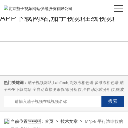
茄子视频网站,茄子免费视频,茄子
APP下载网站,茄子视频在线视频
热门关键词：
茄子视频网站;LabTech;高效液相色谱;多维液相色谱;茄
子APP下载网站;全自动直接测汞仪/汞分析仪;全自动水质分析仪;微波
消解萃取系统;微波合成系统;微波灰化磺化系统;全自动固相萃取系
统;Dryvap全自动溶剂蒸发系统;激光固体烧蚀进样系统;循环水冷却
器;电热消解仪;微控数显电热板;光波加热仪;磁力搅拌器;分析仪器;茄
子免费视频设备;样品前处理仪器;茄子免费视频信息管理系统
当前位置：
首页
>
技术文章
>
M*p-8 平行浓缩仪的
（LIMS;超净茄子免费视频设计与工程;通风柜;化学安全